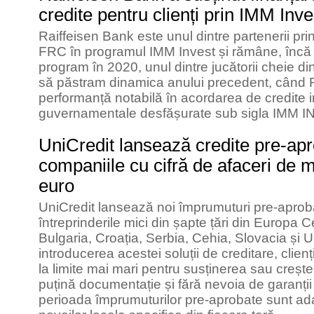
credite pentru clienți prin IMM Inv
Raiffeisen Bank este unul dintre partenerii p
FRC în programul IMM Invest și rămâne, încă 
program în 2020, unul dintre jucătorii cheie d
să păstram dinamica anului precedent, când 
performanță notabilă în acordarea de credite 
guvernamentale desfășurate sub sigla IMM I
UniCredit lansează credite pre-ap
companiile cu cifră de afaceri de 
euro
UniCredit lansează noi împrumuturi pre-aprobat
întreprinderile mici din șapte țări din Europa 
Bulgaria, Croația, Serbia, Cehia, Slovacia și Un
introducerea acestei soluții de creditare, clien
la limite mai mari pentru susținerea sau creștere
puțină documentație și fără nevoia de garanți
perioada împrumuturilor pre-aprobate sunt ad