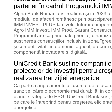
partener în cadrul Programului I
Alpha Bank România își reafirmă și în 2023 a
mediului de afaceri românesc prin participarea
IMM INVEST PLUS la nivelul tuturor componen
Agro IMM Invest, IMM Prod, Garant Construct, 
Programul are ca principale priorități dinamiza
susținerea construcțiilor inclusiv în zona "gree
și competitivității în domeniul agricol, precum ș
componentă inovatoare și digitală.
UniCredit Bank susține companiile 
proiectelor de investiții pentru creș
realizarea tranziției energetice
Ca parte a angajamentului asumat de a juca un 
tranziției către o economie mai durabilă, în con
planul strategic de ESG, UniCredit Bank susți
pe care le întreprind pentru creșterea eficienț
energetice.