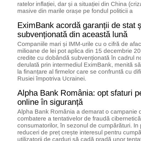
ratelor inflației, dar și a situației din China (cri
masive din marile orașe pe fondul politicii a
EximBank acordă garanții de stat ș
subvenționată din această lună
Companiile mari și IMM-urile cu o cifră de af
milioane de lei pot aplica din 15 decembrie 202
credite cu dobândă subvenționată în cadrul no
derulată prin intermediul EximBank, menită să 
la finanțare al firmelor care se confruntă cu difi
Rusiei împotriva Ucrainei.
Alpha Bank România: opt sfaturi p
online în siguranță
Alpha Bank România a demarat o campanie de
combatere a tentativelor de fraudă cibernetică,
consumatorilor, în sezonul de cumpărături. In 
reduceri de preț crește interesul pentru cumpără
utilizatorii de carduri să cadă pradă unor tenta