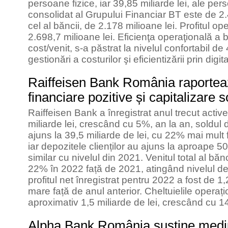
persoane fizice, iar 39,85 miliarde lei, ale pers
consolidat al Grupului Financiar BT este de 2.
cel al băncii, de 2.178 milioane lei. Profitul op
2.698,7 milioane lei. Eficienţa operaţională a bă
cost/venit, s-a păstrat la nivelul confortabil d
gestionări a costurilor şi eficientizării prin digi
Raiffeisen Bank România raporteaz
financiare pozitive și capitalizare 
Raiffeisen Bank a înregistrat anul trecut activ
miliarde lei, crescând cu 5%, an la an, soldul d
ajuns la 39,5 miliarde de lei, cu 22% mai mult 
iar depozitele clienților au ajuns la aproape 50
similar cu nivelul din 2021. Venitul total al băn
22% în 2022 față de 2021, atingând nivelul de 3
profitul net înregistrat pentru 2022 a fost de 1
mare față de anul anterior. Cheltuielile operați
aproximativ 1,5 miliarde de lei, crescând cu 1
Alpha Bank România susține mediul