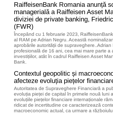
RaiffeisenBank Romania anunță sc
managerială a Raiffeisen Asset 
diviziei de private banking, Friedr
(FWR)
Începând cu 1 februarie 2023, RaiffeisenBank
al RAM pe Adrian Negru. Această nominalizar
aprobările autorității de supraveghere..Adrian
profesională de 16 ani, cea mai mare parte a a
investițiilor, atât în cadrul Raiffeisen Asset M
Bank.
Contextul geopolitic și macroecon
afecteze evoluția piețelor financiar
Autoritatea de Supraveghere Financiară a publ
evoluția pieței de capital în primele nouă luni 
evoluțiile piețelor financiare internaționale ră
ridicat de incertitudine ce caracterizează conte
macroeconomic actual, ca urmare a războiului 