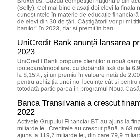
Bruxelles. Gazda competiției naționale din ace
(Selly). Cel mai bine clasați doi elevi la finala 
cunoștințele în materie de educație financiară 
de elevi din 30 de țări. Câștigătorii vor primi t
banilor" în 2023, dar și premii în bani.
UniCredit Bank anunță lansarea 
2023
UniCredit Bank propune clienților o nouă camp
ipotecare/imobiliare, cu dobândă fixă de la 6,
la 8,15%, și un premiu în valoare netă de 2.000
pentru achiziția unei noi locuințe cât și pentru
totodată participarea în programul Noua Casă
Banca Transilvania a crescut finanț
2022
Activele Grupului Financiar BT au ajuns la fina
miliarde lei. Creditele au crescut până la 68 mil
ajuns la 119,7 miliarde lei, din care 79,9 miliard