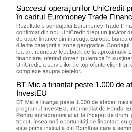
Succesul operațiunilor UniCredit 
în cadrul Euromoney Trade Finan
Rezultatele sondajului Euromoney Trade Fina
confirmat din nou UniCredit drept un jucător de
de trade finance din întreaga Europă, banca o
diferite categorii și zone geografice. Sondajul,
lea an, reunește feedback de la aproximativ 12
financiare, oferind dovezi puternice în susține
UniCredit, a serviciilor de top oferite clienților,
complexe asupra piețelor.
BT Mic a finanțat peste 1.000 de af
InvestEU
BT Mic a finanțat peste 1.000 de afaceri mici î
programul InvestEU, intermediat de Fondul Eur
Pentru antreprenorii aflați la început de drum, 
trecut, înseamnă oportunități de finanțare cu
este prima instituție din România care a sem