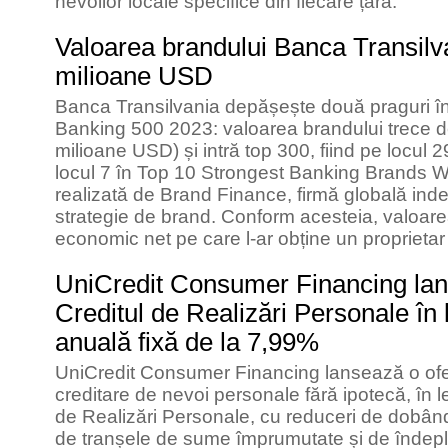
nevoilor locale specifice din fiecare țară.
Valoarea brandului Banca Transilv
milioane USD
Banca Transilvania depășește două praguri î
Banking 500 2023: valoarea brandului trece 
milioane USD) și intră top 300, fiind pe locu
locul 7 în Top 10 Strongest Banking Brands Wo
realizată de Brand Finance, firmă globală ind
strategie de brand. Conform acesteia, valoare
economic net pe care l-ar obține un proprietar 
UniCredit Consumer Financing lan
Creditul de Realizări Personale în 
anuală fixă de la 7,99%
UniCredit Consumer Financing lansează o ofe
creditare de nevoi personale fără ipotecă, în le
de Realizări Personale, cu reduceri de dobândă
de tranșele de sume împrumutate și de îndepli