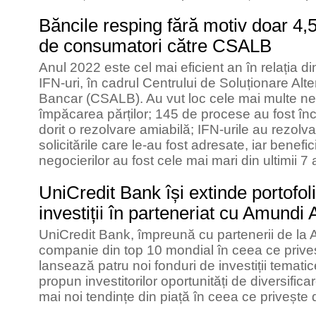
Băncile resping fără motiv doar 4,5
de consumatori către CSALB
Anul 2022 este cel mai eficient an în relația d
IFN-uri, în cadrul Centrului de Soluționare Alter
Bancar (CSALB). Au vut loc cele mai multe ne
împăcarea părților; 145 de procese au fost înc
dorit o rezolvare amiabilă; IFN-urile au rezolv
solicitările care le-au fost adresate, iar benefic
negocierilor au fost cele mai mari din ultimii 7 
UniCredit Bank își extinde portofol
investiții în parteneriat cu Amun
UniCredit Bank, împreună cu partenerii de l
companie din top 10 mondial în ceea ce priveș
lansează patru noi fonduri de investiții tema
propun investitorilor oportunități de diversificare
mai noi tendințe din piață în ceea ce privește 