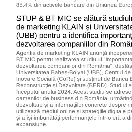
85,4% din activele bancare din Uniunea Eur
STUP & BT MIC se alătură studiului
de marketing KLAIN și Universitat
(UBB) pentru a identifica importanț
dezvoltarea companiilor din Româ
Agenția de marketing KLAIN anunță începerea
BT MIC pentru realizarea studiului "Importanța
dezvoltarea companiilor din România", desfăș
Universitatea Babeș-Bolyai (UBB), Centrul de
Inovare Socială (CoRe) și susținut de Banca
Reconstrucție și Dezvoltare (BERD). Studiul este
începutul anului 2024. Acest studiu se adresea
oamenilor de business din România, urmărind 
dezvoltare și a informațiilor concrete despre m
utilizează mediul online și strategiile digitale 
și a își îmbunătăți performanțele într-o eră a dig
expansiune.