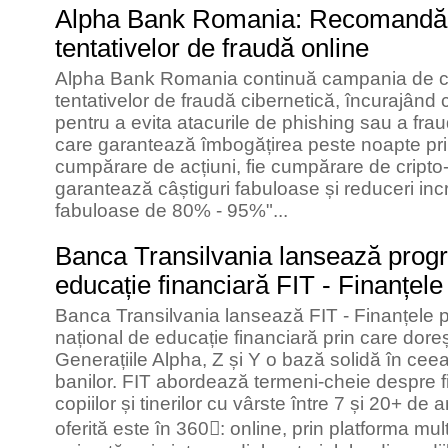
Alpha Bank Romania: Recomandări
tentativelor de fraudă online
Alpha Bank Romania continuă campania de co
tentativelor de fraudă cibernetică, încurajând c
pentru a evita atacurile de phishing sau a frau
care garantează îmbogățirea peste noapte prin d
cumpărare de acțiuni, fie cumpărare de cripto-ac
garantează câștiguri fabuloase și reduceri inc
fabuloase de 80% - 95%"...
Banca Transilvania lansează progr
educație financiară FIT - Finanțele
Banca Transilvania lansează FIT - Finanțele p
național de educație financiară prin care dore
Generațiile Alpha, Z și Y o bază solidă în cee
banilor. FIT abordează termeni-cheie despre f
copiilor și tinerilor cu vârste între 7 și 20+ de
oferită este în 360: online, prin platforma mult