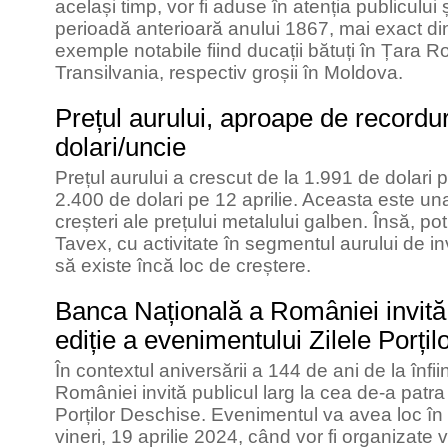
același timp, vor fi aduse în atenția publicului
perioadă anterioară anului 1867, mai exact d
exemple notabile fiind ducații bătuți în Țara 
Transilvania, respectiv groșii în Moldova.
Prețul aurului, aproape de recordur
dolari/uncie
Prețul aurului a crescut de la 1.991 de dolari 
2.400 de dolari pe 12 aprilie. Aceasta este un
creșteri ale prețului metalului galben. Însă, potr
Tavex, cu activitate în segmentul aurului de inv
să existe încă loc de creștere.
Banca Națională a României invită 
ediție a evenimentului Zilele Porți
În contextul aniversării a 144 de ani de la înf
României invită publicul larg la cea de-a patra
Porților Deschise. Evenimentul va avea loc în zil
vineri, 19 aprilie 2024, când vor fi organizate v