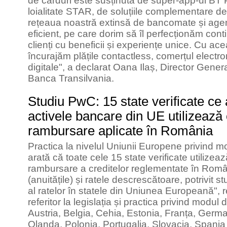
de carduri este susținută de super-app-ul BT
loialitate STAR, de soluțiile complementare de
rețeaua noastră extinsă de bancomate și agen
eficient, pe care dorim să îl perfecționăm cont
clienți cu beneficii și experiențe unice. Cu a
încurajăm plățile contactless, comerțul electron
digitale", a declarat Oana Ilaș, Director Gener
Banca Transilvania.
Studiu PwC: 15 state verificate ce
activele bancare din UE utilizeaz
rambursare aplicate în România
Practica la nivelul Uniunii Europene privind mo
arată că toate cele 15 state verificate utiliz
rambursare a creditelor reglementate în Român
(anuitățile) și ratele descrescătoare, potrivit s
al ratelor în statele din Uniunea Europeană", 
referitor la legislația și practica privind modul 
Austria, Belgia, Cehia, Estonia, Franța, Germani
Olanda, Polonia, Portugalia, Slovacia, Spania