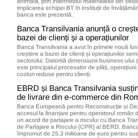
animată, prin intermediul materialelor din sedii
implicarea echipei BT în instituții de învățămân
banca este prezentă.
Banca Transilvania anunță o creșt
bazei de clienți și a operațiunilor
Banca Transilvania a avut în primele nouă luni 
creștere a bazei de clienți și operațiunilor se
sectorului. Datorită dimensiunii business-ului 
este principalul procesator de plăți, operațiuni
costuri reduse pentru clienți.
EBRD și Banca Transilvania susțin 
de livrare din e-commerce din Ro
Banca Europeană pentru Reconstrucție și Dez
accesul la finanțare pentru operatorul român d
un acord de partajare a riscului cu Banca Tran
de Partajare a Riscului (CPR) al BERD, Banca
împrumut de 25,3 milioane de euro pentru susți