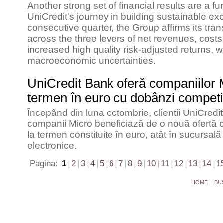
Another strong set of financial results are a f
UniCredit's journey in building sustainable ex
consecutive quarter, the Group affirms its tra
across the three levers of net revenues, costs,
increased high quality risk-adjusted returns, w
macroeconomic uncertainties.
UniCredit Bank oferă companiilor 
termen în euro cu dobânzi competi
Începând din luna octombrie, clientii UniCredi
companii Micro beneficiază de o nouă ofertă c
la termen constituite în euro, atât în sucursală 
electronice.
Pagina:
1
|
2
|
3
|
4
|
5
|
6
|
7
|
8
|
9
|
10
|
11
|
12
|
13
|
14
|
1
HOME
BU