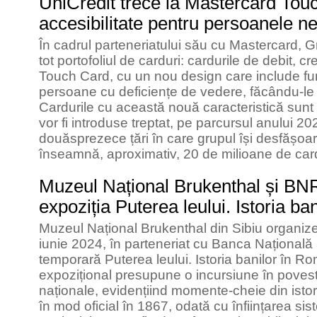
UniCredit trece la Mastercard Touc
accesibilitate pentru persoanele n
În cadrul parteneriatului său cu Mastercard, G
tot portofoliul de carduri: cardurile de debit, cr
Touch Card, cu un nou design care include func
persoane cu deficiențe de vedere, făcându-le a
Cardurile cu această nouă caracteristică sunt a
vor fi introduse treptat, pe parcursul anului 2024
douăsprezece țări în care grupul își desfășoar
înseamnă, aproximativ, 20 de milioane de card
Muzeul Național Brukenthal și BN
expoziția Puterea leului. Istoria b
Muzeul Național Brukenthal din Sibiu organizea
iunie 2024, în parteneriat cu Banca Națională
temporară Puterea leului. Istoria banilor în R
expozițional presupune o incursiune în pove
naționale, evidențiind momente-cheie din istor
în mod oficial în 1867, odată cu înființarea si