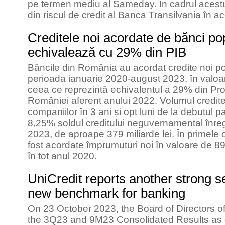
pe termen mediu al Sameday. În cadrul ace
din riscul de credit al Banca Transilvania în a
Creditele noi acordate de bănci pop
echivalează cu 29% din PIB
Băncile din România au acordat credite noi pop
perioada ianuarie 2020-august 2023, în valoar
ceea ce reprezintă echivalentul a 29% din Prod
României aferent anului 2022. Volumul creditel
companiilor în 3 ani și opt luni de la debutul
8,25% soldul creditului neguvernamental înregis
2023, de aproape 379 miliarde lei. În primele o
fost acordate împrumuturi noi în valoare de 89 
în tot anul 2020.
UniCredit reports another strong set
new benchmark for banking
On 23 October 2023, the Board of Directors o
the 3Q23 and 9M23 Consolidated Results as 