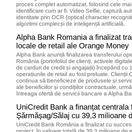
proces complet automatizat, folosind cele mai 
identificare cum ar fi: Video Selfie, captură a
identitate prin OCR (optical character recogniti
algoritmi complecși de inteligență artificială.
Alpha Bank Romania a finalizat tran
locale de retail ale Orange Money
Alpha Bank anunță finalizarea transferului o
România (portofoliul de clienți, activele digitale
de carduri de credit și angajații) începând cu 
operațiunile de retail au fost preluate. Clien
continua să beneficieze de produsele și servici
ale beneficiilor și condițiilor contractuale, ur
întreaga ofertă de servicii bancare a Alpha 
UniCredit Bank a finanțat centrala 
Șărmășag/Sălaj cu 39,3 milioane 
UniCredit Bank România a finalizat cu succes 
proiect, în valoare totală de 39,3 milioane d