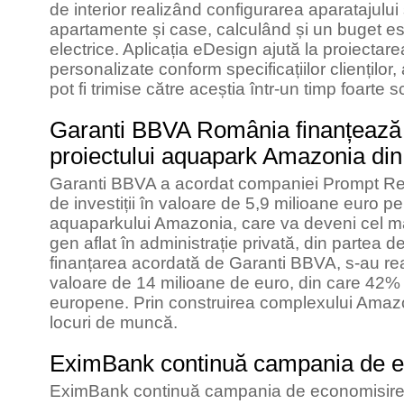
de interior realizând configurarea aparatajului ș
apartamente și case, calculând și un buget estim
electrice. Aplicația eDesign ajută la proiectare
personalizate conform specificațiilor clienților,
pot fi trimise către aceștia într-un timp foarte s
Garanti BBVA România finanțează
proiectului aquapark Amazonia din
Garanti BBVA a acordat companiei Prompt Real
de investiții în valoare de 5,9 milioane euro p
aquaparkului Amazonia, care va deveni cel m
gen aflat în administrație privată, din partea de
finanțarea acordată de Garanti BBVA, s-au reali
valoare de 14 milioane de euro, din care 42% a
europene. Prin construirea complexului Amazo
locuri de muncă.
EximBank continuă campania de e
EximBank continuă campania de economisire p