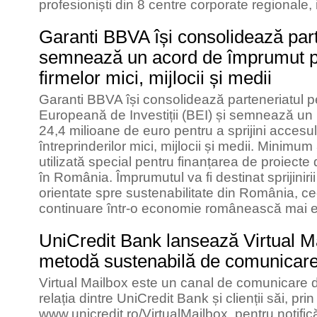
profesioniști din 8 centre corporate regionale,
Garanti BBVA își consolidează part
semnează un acord de împrumut pe
firmelor mici, mijlocii și medii
Garanti BBVA își consolidează parteneriatul 
Europeană de Investiții (BEI) și semnează u
24,4 milioane de euro pentru a sprijini accesul 
întreprinderilor mici, mijlocii și medii. Minim
utilizată special pentru finanțarea de proiecte 
în România. Împrumutul va fi destinat sprijinirii 
orientate spre sustenabilitate din România, c
continuare într-o economie românească mai e
UniCredit Bank lansează Virtual M
metodă sustenabilă de comunicare c
Virtual Mailbox este un canal de comunicare digi
relația dintre UniCredit Bank și clienții săi, pri
www.unicredit.ro/VirtualMailbox, pentru notific