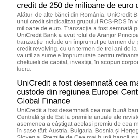
credit de 250 de milioane de eu
Alături de alte bănci din România, UniCredit B
unui credit sindicalizat grupului RCS-RDS în 
milioane de euro. Tranzacția a fost semnată pe
UniCredit Bank a avut rolul de Aranjor Princi
tranzacție include un împrumut pe termen de pâ
credit revolving, cu un termen de trei ani de
va utiliza sumele împrumutate pentru refinantar
cheltuieli de capital, investiții, în scopuri corp
lucru.
UniCredit a fost desemnată cea m
custode din regiunea Europei Centr
Global Finance
UniCredit a fost desemnată cea mai bună ba
Centrală și de Est la premiile anuale ale revis
asemenea a câștigat același premiu de cea 
în șase țări: Austria, Bulgaria, Bosnia și Herț
Slovenia. Premiile de Cea mai bună bancă su