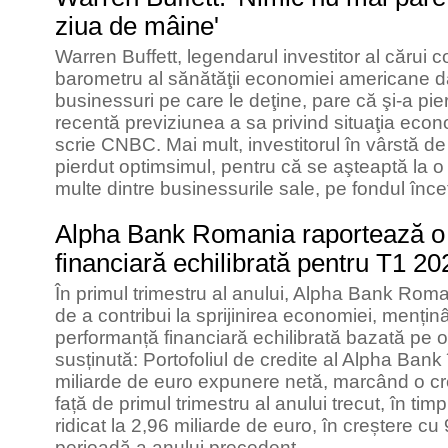
ziua de mâine'
Warren Buffett, legendarul investitor al cărui
barometru al sănătăţii economiei americane dat
businessuri pe care le deţine, pare că şi-a pie
recentă previziunea a sa privind situaţia econ
scrie CNBC. Mai mult, investitorul în vârstă de
pierdut optimsimul, pentru că se aşteaptă la o 
multe dintre businessurile sale, pe fondul încet
Alpha Bank Romania raportează o
financiară echilibrată pentru T1 20
În primul trimestru al anului, Alpha Bank Roma
de a contribui la sprijinirea economiei, mențin
performanță financiară echilibrată bazată pe o
susținută: Portofoliul de credite al Alpha Ban
miliarde de euro expunere netă, marcând o c
față de primul trimestru al anului trecut, în tim
ridicat la 2,96 miliarde de euro, în creștere 
perioadă a anului precedent.