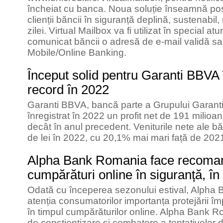
încheiat cu banca. Noua soluție înseamnă pos
clienții băncii în siguranță deplină, sustenabil
zilei. Virtual Mailbox va fi utilizat în special at
comunicat băncii o adresă de e-mail validă sau 
Mobile/Online Banking.
Început solid pentru Garanti BBVA
record în 2022
Garanti BBVA, bancă parte a Grupului Garan
înregistrat în 2022 un profit net de 191 milio
decât în anul precedent. Veniturile nete ale bă
de lei în 2022, cu 20,1% mai mari față de 202
Alpha Bank Romania face recoman
cumpărături online în siguranță, în
Odată cu începerea sezonului estival, Alpha
atenția consumatorilor importanța protejării îm
în timpul cumpărăturilor online. Alpha Bank
de conștientizare și combatere a tentativelor 