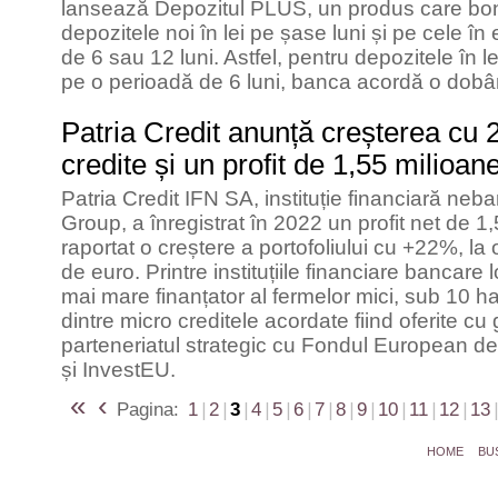
lansează Depozitul PLUS, un produs care bon
depozitele noi în lei pe șase luni și pe cele în
de 6 sau 12 luni. Astfel, pentru depozitele în le
pe o perioadă de 6 luni, banca acordă o dob
Patria Credit anunță creșterea cu 
credite și un profit de 1,55 milioa
Patria Credit IFN SA, instituție financiară neb
Group, a înregistrat în 2022 un profit net de 1
raportat o creștere a portofoliului cu +22%, la
de euro. Printre instituțiile financiare bancare 
mai mare finanțator al fermelor mici, sub 10 h
dintre micro creditele acordate fiind oferite c
parteneriatul strategic cu Fondul European de 
și InvestEU.
«
‹
Pagina:
1
|
2
|
3
|
4
|
5
|
6
|
7
|
8
|
9
|
10
|
11
|
12
|
13
|
HOME
BU