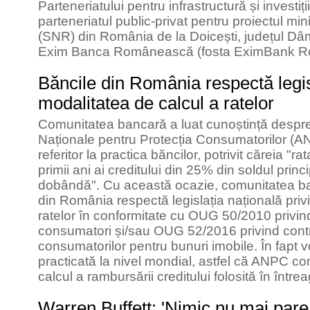
Parteneriatului pentru infrastructură și investi
parteneriatul public-privat pentru proiectul mi
(SNR) din România de la Doicești, județul Dâmb
Exim Banca Românească (fosta EximBank R
Băncile din România respectă legisl
modalitatea de calcul a ratelor
Comunitatea bancară a luat cunoștință despre 
Naționale pentru Protecția Consumatorilor (A
referitor la practica băncilor, potrivit căreia "
primii ani ai creditului din 25% din soldul pri
dobândă". Cu această ocazie, comunitatea ba
din România respectă legislația națională priv
ratelor în conformitate cu OUG 50/2010 privind
consumatori și/sau OUG 52/2016 privind contra
consumatorilor pentru bunuri imobile. În fapt 
practicată la nivel mondial, astfel că ANPC c
calcul a rambursării creditului folosită în între
Warren Buffett: 'Nimic nu mai pare 