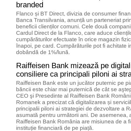
branded
Flanco și BT Direct, divizia de consumer fina
Banca Transilvania, anunță un parteneriat prin 
beneficii clienților comuni. Cele două compani
Cardul Direct de la Flanco, care aduce clienți
cumpărăturilor efectuate în orice magazin fizi
înapoi, pe card. Cumpărăturile pot fi achitate i
dobândă de 1%/lună.
Raiffeisen Bank mizează pe digitali
consiliere ca principali piloni ai st
Raiffeisen Bank este un jucător puternic pe pi
băncii este chiar mai puternică de cât se aş
CEO şi Presedinte al Raiffeisen Bank România. 
Romanek a precizat că digitalizarea și serviciil
principalii piloni ai strategiei de dezvoltare a
asumată pentru următorii ani. De asemenea, a
Raiffeisen Bank România are misiunea de a f
instituție financiară de pe piață.