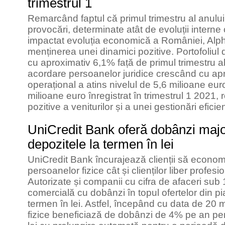
trimestrul 1
Remarcând faptul că primul trimestru al anului
provocări, determinate atât de evoluții interne 
impactat evoluția economică a României, Al
menținerea unei dinamici pozitive. Portofoliul 
cu aproximativ 6,1% față de primul trimestru al
acordare persoanelor juridice crescând cu apr
operațional a atins nivelul de 5,6 milioane euro
milioane euro înregistrat în trimestrul 1 2021, 
pozitive a veniturilor și a unei gestionări efici
UniCredit Bank oferă dobânzi majo
depozitele la termen în lei
UniCredit Bank încurajează clienții să econo
persoanelor fizice cât și clienților liber profes
Autorizate și companii cu cifra de afaceri sub 
comercială cu dobânzi în topul ofertelor din pi
termen în lei. Astfel, începând cu data de 20 
fizice beneficiază de dobânzi de 4% pe an pen