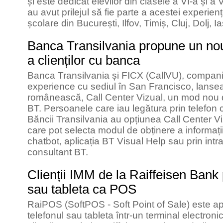
și este dedicat elevilor din clasele a VI-a și a V
au avut prilejul să fie parte a acestei experiențe
școlare din București, Ilfov, Timiș, Cluj, Dolj, I
Banca Transilvania propune un no
a clienților cu banca
Banca Transilvania și FICX (CallVU), compani
experience cu sediul în San Francisco, lanse
românească, Call Center Vizual, un mod nou de
BT. Persoanele care iau legătura prin telefon 
Băncii Transilvania au opțiunea Call Center Viz
care pot selecta modul de obținere a informațiil
chatbot, aplicația BT Visual Help sau prin intr
consultant BT.
Clienții IMM de la Raiffeisen Bank p
sau tableta ca POS
RaiPOS (SoftPOS - Soft Point of Sale) este ap
telefonul sau tableta într-un terminal electroni