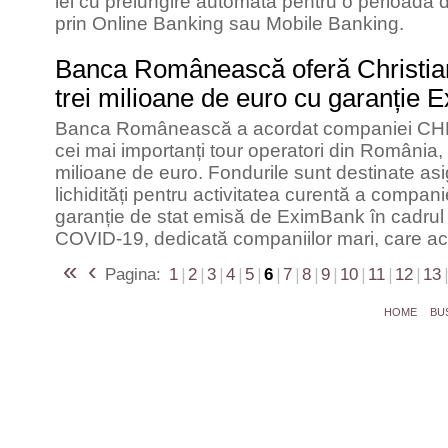
lei cu prelungire automată pentru o perioadă d
prin Online Banking sau Mobile Banking.
Banca Românească oferă Christian
trei milioane de euro cu garanție
Banca Românească a acordat companiei CHR
cei mai importanți tour operatori din România, 
milioane de euro. Fondurile sunt destinate asi
lichidități pentru activitatea curentă a compani
garanție de stat emisă de EximBank în cadrul 
COVID-19, dedicată companiilor mari, care ac
«
‹
Pagina:
1
|
2
|
3
|
4
|
5
|
6
|
7
|
8
|
9
|
10
|
11
|
12
|
13
|
HOME
BU