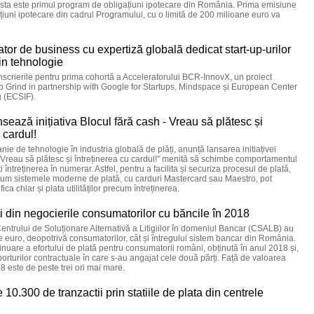
sta este primul program de obligațiuni ipotecare din România. Prima emisiune
țiuni ipotecare din cadrul Programului, cu o limită de 200 milioane euro va
or de business cu expertiză globală dedicat start-up-urilor
in tehnologie
rierile pentru prima cohortă a Acceleratorului BCR-InnovX, un proiect
tup Grind in partnership with Google for Startups, Mindspace și European Center
g (ECSIF).
sează inițiativa Blocul fără cash - Vreau să plătesc și
 cardul!
ie de tehnologie în industria globală de plăți, anunță lansarea initiațivei
- Vreau să plătesc și întreținerea cu cardul!" menită să schimbe comportamentul
i întreținerea în numerar. Astfel, pentru a facilita și securiza procesul de plată,
cum sistemele moderne de plată, cu carduri Mastercard sau Maestro, pot
ifica chiar și plata utilităților precum întreținerea.
i din negocierile consumatorilor cu băncile în 2018
Centrului de Soluționare Alternativă a Litigiilor în domeniul Bancar (CSALB) au
 euro, deopotrivă consumatorilor, cât și întregului sistem bancar din România.
inuare a efortului de plată pentru consumatorii români, obținută în anul 2018 și,
porturilor contractuale în care s-au angajat cele două părți. Față de valoarea
8 este de peste trei ori mai mare.
0.300 de tranzactii prin statiile de plata din centrele