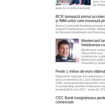
euro. Ace
de obliga
avea loc în viitorul apropiat.
BCR lansează primul accelerat
și IMM-urilor care inovează pr
Banca Comercială Română pornește însc
realizat în parteneriat cu UiPath, Star
for Services Investments and Financin
Mastercard lan
întreținerea cu
Mastercard, compan
"Blocul fără cash 
românilor de a plăt
Mastercard arată 
eficientiza și simpl
Peste 1 milion de euro obținuț
Negocierile realizate prin intermediul 
adus un beneficiu de 1,015 milioane de
Astfel, suma precizată reprezintă o dim
în același timp, permite continuarea ra
înregistrată în anul 2017, suma din 201
CEC Bank inregistreaza peste 1
comerciale