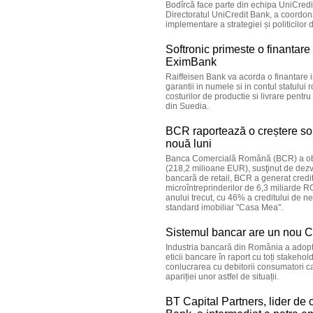
Bodîrcă face parte din echipa UniCredit
Directoratul UniCredit Bank, a coordon
implementare a strategiei și politicilor
Softronic primeste o finantare
EximBank
Raiffeisen Bank va acorda o finantare 
garantii in numele si in contul statului
costurilor de productie si livrare pent
din Suedia.
BCR raportează o creștere soli
nouă luni
Banca Comercială Română (BCR) a obţin
(218,2 milioane EUR), susţinut de dezvolt
bancară de retail, BCR a generat credit
microîntreprinderilor de 6,3 miliarde R
anului trecut, cu 46% a creditului de ne
standard imobiliar "Casa Mea".
Sistemul bancar are un nou 
Industria bancară din România a adopt
eticii bancare în raport cu toți stakeho
conlucrarea cu debitorii consumatori ca
apariției unor astfel de situații.
BT Capital Partners, lider de