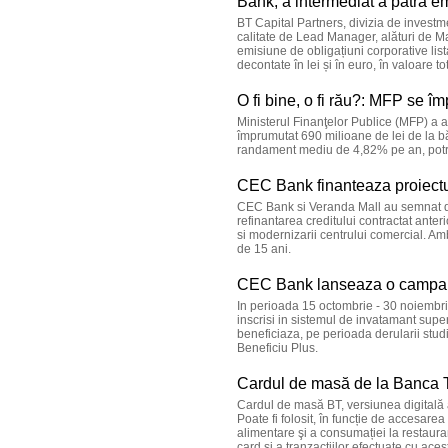
Bank, a intermediat a patra e
BT Capital Partners, divizia de investm
calitate de Lead Manager, alături de M
emisiune de obligațiuni corporative list
decontate în lei și în euro, în valoare t
O fi bine, o fi rău?: MFP se
Ministerul Finanţelor Publice (MFP) a at
împrumutat 690 milioane de lei de la băn
randament mediu de 4,82% pe an, potri
CEC Bank finanteaza proiectu
CEC Bank si Veranda Mall au semnat dou
refinantarea creditului contractat anter
si modernizarii centrului comercial. Amb
de 15 ani.
CEC Bank lanseaza o campani
In perioada 15 octombrie - 30 noiembr
inscrisi in sistemul de invatamant super
beneficiaza, pe perioada derularii stu
Beneficiu Plus.
Cardul de masă de la Banca Tr
Cardul de masă BT, versiunea digitală a 
Poate fi folosit, în funcție de accesare
alimentare şi a consumației la restaura
card şi a tranzacțiilor efectuate cu aces