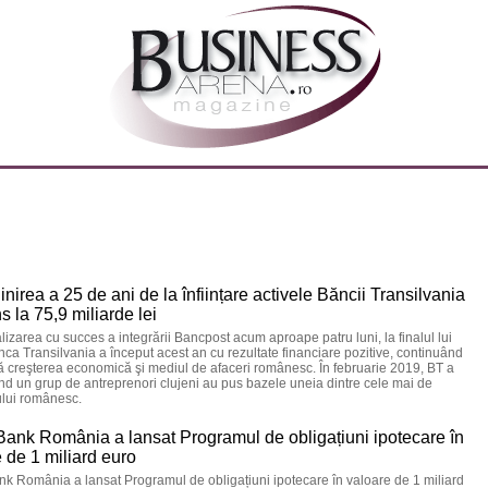
inirea a 25 de ani de la înființare activele Băncii Transilvania
s la 75,9 miliarde lei
lizarea cu succes a integrării Bancpost acum aproape patru luni, la finalul lui
ca Transilvania a început acest an cu rezultate financiare pozitive, continuând
ă creşterea economică şi mediul de afaceri românesc. În februarie 2019, BT a
 când un grup de antreprenori clujeni au pus bazele uneia dintre cele mai de
ului românesc.
Bank România a lansat Programul de obligațiuni ipotecare în
 de 1 miliard euro
k România a lansat Programul de obligațiuni ipotecare în valoare de 1 miliard