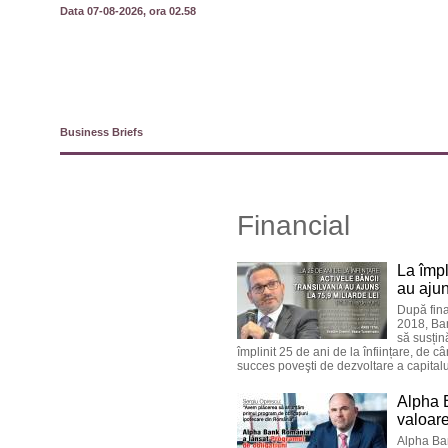
Data 07-08-2026, ora 02.58
Business Briefs
Financial
La împl
au ajun
După fina
2018, Ban
să susțin
împlinit 25 de ani de la înființare, de
succes poveşti de dezvoltare a capital
Alpha 
valoare
Alpha Ban