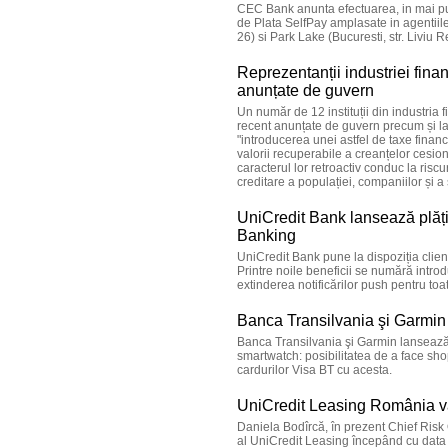
CEC Bank anunta efectuarea, in mai puti
de Plata SelfPay amplasate in agentiil
26) si Park Lake (Bucuresti, str. Liviu R
Reprezentanții industriei finan
anunțate de guvern
Un număr de 12 instituții din industria
recent anunțate de guvern precum și la 
"introducerea unei astfel de taxe financ
valorii recuperabile a creanțelor cesion
caracterul lor retroactiv conduc la riscu
creditare a populației, companiilor și a
UniCredit Bank lansează plățile
Banking
UniCredit Bank pune la dispoziția clienț
Printre noile beneficii se numără introdu
extinderea notificărilor push pentru toat
Banca Transilvania şi Garmin 
Banca Transilvania şi Garmin lansează,
smartwatch: posibilitatea de a face sh
cardurilor Visa BT cu acesta.
UniCredit Leasing România v
Daniela Bodîrcă, în prezent Chief Risk 
al UniCredit Leasing începând cu data