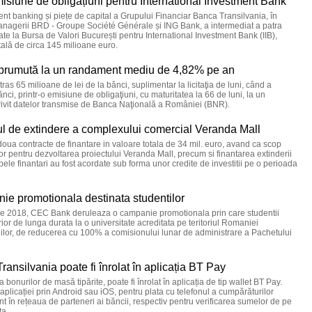
misiune de obligațiuni pentru International Investment Bank
ent banking și piețe de capital a Grupului Financiar Banca Transilvania, în
anagerii BRD - Groupe Société Générale și ING Bank, a intermediat a patra
ate la Bursa de Valori București pentru International Investment Bank (IIB),
otală de circa 145 milioane euro.
 împrumută la un randament mediu de 4,82% pe an
ras 65 milioane de lei de la bănci, suplimentar la licitaţia de luni, când a
ci, printr-o emisiune de obligaţiuni, cu maturitatea la 66 de luni, la un
vit datelor transmise de Banca Naţională a României (BNR).
l de extindere a complexului comercial Veranda Mall
a contracte de finantare in valoare totala de 34 mil. euro, avand ca scop
ior pentru dezvoltarea proiectului Veranda Mall, precum si finantarea extinderii
ele finantari au fost acordate sub forma unor credite de investitii pe o perioada
e promotionala destinata studentilor
ie 2018, CEC Bank deruleaza o campanie promotionala prin care studentii
ior de lunga durata la o universitate acreditata pe teritoriul Romaniei
diilor, de reducerea cu 100% a comisionului lunar de administrare a Pachetului
ansilvania poate fi înrolat în aplicația BT Pay
bonurilor de masă tipărite, poate fi înrolat în aplicația de tip wallet BT Pay.
a aplicației prin Android sau iOS, pentru plata cu telefonul a cumpărăturilor
nt în rețeaua de parteneri ai băncii, respectiv pentru verificarea sumelor de pe
ta.