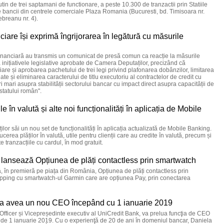
n de trei saptamani de functionare, a peste 10.300 de tranzactii prin Statiile
e bancii din centrele comerciale Plaza Romania (Bucuresti, bd. Timisoara nr.
ebreanu nr. 4).
ciare își exprimă îngrijorarea în legătură cu măsurile
 financiară au transmis un comunicat de presă comun ca reacție la măsurile
inițiativele legislative aprobate de Camera Deputaților, precizând că
iare și aprobarea pachetului de trei legi privind plafonarea dobânzilor, limitarea
ate și eliminarea caracterului de titlu executoriu al contractelor de credit cu
ri mari asupra stabilității sectorului bancar cu impact direct asupra capacității de
 statului român".
 în valută și alte noi funcționalități în aplicația de Mobile
ilor săi un nou set de funcționalități în aplicația actualizată de Mobile Banking.
cerea plăților în valută, utile pentru clienții care au credite în valută, precum și
e tranzacțiile cu cardul, în mod gratuit.
lansează Opțiunea de plăți contactless prin smartwatch
 în premieră pe piața din România, Opțiunea de plăți contactless prin
opping cu smartwatch-ul Garmin care are opțiunea Pay, prin conectarea
a avea un nou CEO începând cu 1 ianuarie 2019
Officer și Vicepreședinte executiv al UniCredit Bank, va prelua funcţia de CEO
 de 1 ianuarie 2019. Cu o experienţă de 20 de ani în domeniul bancar, Daniela