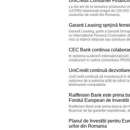
UniCredit Consumer Financing
La doi ani de la lansarea produsului U
(UCFIN) depaseste pragul de 100.000 de
cardurilor de credit din Romania.
Garanti Leasing sprijină feme
Garanti Leasing, parte a Garanti Grou
cu International Finance Corporation (
mici și mijlocii deținute sau conduse d
CEC Bank continua colaborar
In vederea sustinerii internationalizari
colaborarii in cadrul consortiului PR
UniCredit continuă dezvoltare
UniCredit continuă să investească în digi
opțiunea de a autoriza plăți de până la
telefoanele compatibile.
Raiffeisen Bank este prima b
Fondul European de Investitii
Raiffeisen Bank este prima banca din 
financiar de tip garantie neplafonata, d
Planul de Investitii pentru E
urilor din Romania