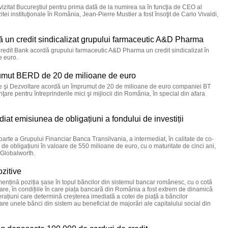
izitat Bucureştiul pentru prima dată de la numirea sa în funcţia de CEO al
itei instituţionale în România, Jean-Pierre Mustier a fost însoţit de Carlo Vivaldi,
 un credit sindicalizat grupului farmaceutic A&D Pharma
dit Bank acordă grupului farmaceutic A&D Pharma un credit sindicalizat în
e euro.
umut BERD de 20 de milioane de euro
 şi Dezvoltare acordă un împrumut de 20 de milioane de euro companiei BT
ţare pentru întreprinderile mici şi mijlocii din România, în special din afara
iat emisiunea de obligațiuni a fondului de investiții
 parte a Grupului Financiar Banca Transilvania, a intermediat, în calitate de co-
de obligațiuni în valoare de 550 milioane de euro, cu o maturitate de cinci ani,
e Globalworth.
zitive
mențină poziția șase în topul băncilor din sistemul bancar românesc, cu o cotă
are, în condițiile în care piața bancară din România a fost extrem de dinamică
erațiuni care determină creșterea imediată a cotei de piață a băncilor
 care unele bănci din sistem au beneficiat de majorări ale capitalului social din