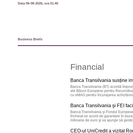
Data 06-08-2026, ora 01.40
Business Briefs
Financial
Banca Transilvania susține inve
Banca Transilvania (BT) acordă împrumutu
ale Băncii Europene pentru Reconstru
cu eMAG pentru încurajarea achizițion
Banca Transilvania şi FEI faci
Banca Transilvania şi Fondul European d
încheiat un acord de garantare în baza
milioane de euro şi va ajunge să gestio
CEO-ul UniCredit a vizitat R