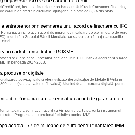
 depaseste 100.000 de carduri de credit
niCreditCard, institutia financiara non-bancara UniCredit Consumer Financing
 carduri de credit in circulatie, ajungand la o cota de 3,3% din piata
ile antreprenor prin semnarea unui acord de finanțare cu IFC
p România, a încheiat un acord de împrumut în valoare de 5.5 milioane de euro
IFC), membră a Grupului Băncii Mondiale, cu scopul de a finanța companiile
e femei.
ea in cadrul consortiului PROSME
i afacerilor clientilor sau potentialilor clienti IMM, CEC Bank a decis continuarea
OSME, in perioada 2017-2018.
a produselor digitale
talizarea activității sale și oferă utilizatorilor aplicației de Mobile B@nking
 800 de lei (sau echivalentul în valută) folosind doar amprenta digitală, pentru
anca din Romania care a semnat un acord de garantare cu
Romania care a semnat un acord cu FEI pentru participarea la instrumentul
in cadrul Programului operational "Initiativa pentru IMM".
uropa acorda 177 de milioane de euro pentru finantarea IMM-