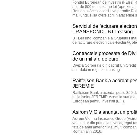
Fondul European de Investitii (FEI) s
acorde 800 de milioane lei (aproximativ
Romania. Acest acord ii va permite Rai
mai lungi, si sa ofere sprijin afacerilor 
Serviciul de facturare electro
TRANSFOND - BT Leasing
BT Leasing, companie a Grupului Financi
de facturare electronică e-Factur@, of
Contractele procesate de Divi
de un miliard de euro
Divizia Corporate din cadrul UniCredit
acordată în regim de leasing.
Raiffeisen Bank a acordat pest
JEREMIE
Raiffeisen Bank a acordat peste 350 de
initiativelor JEREMIE. Aceasta suma a 
European pentru Investitii (EIF).
Asirom VIG a anunțat un profi
Asirom Vienna Insurance Group (Asirom V
veniturilor din prime la nivel agregat (
față de anul anterior. Mai mult, compan
România în 2016.