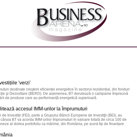
stițiile 'verzi'
ri destinate creşterii eficienței energetice în sectorul rezidențial, din fonduri
cție şi Dezvoltare (BERD). De asemenea, BT derulează o campanie împreună
ării de produse care au performanță energetică superioară.
litează accesul IMM-urilor la împrumuturi
e Investiții (FEI), parte a Grupului Băncii Europene de Investiţii (BEI), au
 căruia BT va acorda IMM-urilor împrumuturi în valoare totală de circa 100 de
neze al doilea portofoliu ca mărime, din România, pe acest tip de finanțare.
omânia