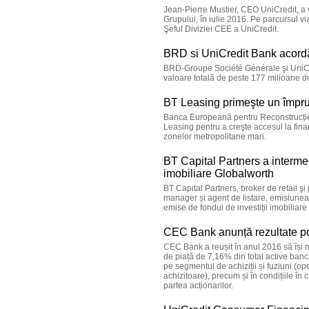
Jean-Pierre Mustier, CEO UniCredit, a v
Grupului, în iulie 2016. Pe parcursul viz
Şeful Diviziei CEE a UniCredit.
BRD si UniCredit Bank acordă
BRD-Groupe Société Générale şi UniCre
valoare totală de peste 177 milioane d
BT Leasing primeşte un împr
Banca Europeană pentru Reconstrucție
Leasing pentru a creşte accesul la finan
zonelor metropolitane mari.
BT Capital Partners a intermed
imobiliare Globalworth
BT Capital Partners, broker de retail şi
manager și agent de listare, emisiunea 
emise de fondul de investiții imobiliar
CEC Bank anunță rezultate po
CEC Bank a reușit în anul 2016 să își 
de piață de 7,16% din total active banc
pe segmentul de achiziții și fuziuni (op
achizitoare), precum și în condițiile în
partea acționarilor.