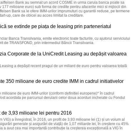
i Raiffeisen Bank au semnat un acord COSME in urma caruia banca poate sa
 177 milioane euro) sub forma de credite pentru afacerile mici si mijlocii din
ffeisen Bank sa le ofere IMM-urilor imprumuturi cu garantii reduse, pe termene
start-up, care de obicei au acces limitat la creditare.
nică se extinde pe piața de leasing prin parteneriatul
ar Banca Transilvania, emite electronic toate facturile, cu ajutorul serviciului
erit de TRANSFOND, prin intermediul Băncii Transilvania.
zia Corporate de la UniCredit Leasing au depășit valoarea
 Leasing a depășit recent pragul de un miliard de euro pentru valoarea totală
e 350 milioane de euro credite IMM in cadrul initiativelor
 milioane de euro IMM-urilor (conform definitiei europene)* în cadrul
fost acordata pe parcursul derularii celor doua acorduri incheiate cu Fondul
t de 3,93 milioane lei pentru 2016
IG) a înregistrat, în 2016, un profit de 3,93 milioane lei (1) și un volum al
asigurări generale și asigurări de viață) de 1,07 miliarde lei, în creștere cu 45%
ia a avut cea mai importantă contribuție la creșterea excepțională a VIG în