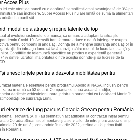
er Acces Plus
n lei este oferit de bancă cu o dobândă semnificativ mai avantajoasă de 3% pe
inistrare sau închidere. Super Access Plus nu are limită de sumă la alimentări
 oricând la banii săi.
id, modul de a atrage și reține talente de top
ual al evoluției sistemului de muncă, ca urmare a adaptării la situațiile
 de pandemia Covid-19. Această transformare aduce o nouă înțelegere asupra
otrivă pentru companii și angajați. Dorința de a menține siguranța angajaților în
anizații din întreaga lume să facă tranziția către modul de lucru la distanță și
arcinilor. Condițiile de telemuncă specifice au produs o experiență generală
74% dintre lucrători, majoritatea dintre aceștia dorindu-și să lucreze de la
ECD.
și unesc forțele pentru a dezvolta mobilitatea pentru
nizat materiale esențiale pentru programul Apollo al NASA, inclusiv pentru
enizarea în urmă cu 53 de ani. Compania continuă această tradiție,
elor dedicate vehiculelor lunare, printr-un parteneriat cu Lockheed Martin în
t mobilității pe suprafața Lunii.
nuri electrice de lung parcurs Coradia Stream pentru România
forma Feroviară (ARF) au semnat un act adițional la contractul inițial pentru
gionale Coradia Stream suplimentare și a serviciilor de întreținere asociate timp
primele 20 de unități, comandate în martie 2022, creând astfel prima flotă
om în România.