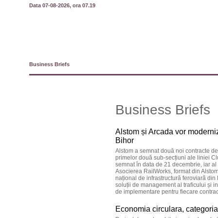
Data 07-08-2026, ora 07.19
Business Briefs
Business Briefs
Alstom și Arcada vor moderniz
Bihor
Alstom a semnat două noi contracte de 
primelor două sub-secțiuni ale liniei C
semnat în data de 21 decembrie, iar al
Asocierea RailWorks, format din Alstom
național de infrastructură feroviară din
soluții de management al traficului și in
de implementare pentru fiecare contract
Economia circulara, categoria