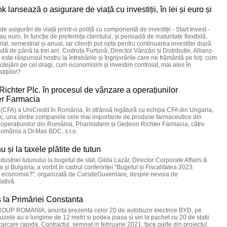
k lansează o asigurare de viață cu investiții, în lei și euro și
 de asigurări de viață printr-o poliță cu componentă de investiții - Start Invest -
 euro, în funcție de preferința clientului, și perioadă de maturitate flexibilă.
rial, semestrial și anual, iar clienții pot opta pentru continuarea investiței după
dă de până la trei ani. Codruța Furtună, Director Vânzări și Distribuție, Allianz-
st este răspunsul nostru la întrebările și îngrijorările care ne frământă pe toți: cum
protejăm pe cei dragi, cum economisim și investim controlat, mai ales în
tițiilor?
ichter Plc. în procesul de vânzare a operațiunilor
er Farmacia
(CFA) a UniCredit în România, în strânsă legătură cu echipa CFA din Ungaria,
Plc, una dintre companiile cele mai importante de produse farmaceutice din
a operațiunilor din România, Pharmafarm și Gedeon Richter Farmacia, către
omânia a Dr.Max BDC, s.r.o.
 și la taxele plătite de tutun
dustriei tutunului la bugetul de stat, Gilda Lazăr, Director Corporate Affairs &
Bulgaria, a vorbit în cadrul conferinței "Bugetul și Fiscalitatea 2023.
epte economia?", organizată de CursdeGuvernare, despre nevoia de
lativă.
la Primăriei Constanta
ROUP ROMANIA, anunta prezenta celor 20 de autobuze electrice BYD, pe
zele au o lungime de 12 metri si podea joasa si vin la pachet cu 20 de statii
incarcare rapida. Contractul, semnat in februarie 2021, face parte din proiectul