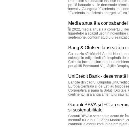
Proiectele sustenabile inscrise la cele
pe 18 ianuarie sa fie decernate premii
inovativ. Categoria "Excelenta in econom
"Excelenta in eficienta energetica", cu 
Media anuală a contrabandei c
În 2022, media anuală a comerțului ileg
țigaretelor a scăzut ușor în noiembrie 
septembrie, conform studiului realizat
Bang & Olufsen lansează o col
Cu ocazia sărbătoririi Anului Nou Lun
colecție în ediție limitată, inspirată de
Colecția include cinci produse emblem
portabilă Beosound A1, căștile Beoplay
UniCredit Bank - desemnată l
Băncile din cadrul Grupului UniCredit di
Europa Centrală și de Est) au fost desem
Corporativă și până la Soluții Digitale
continentul și a angajamentului său față
Garanti BBVA și IFC au semnat
și sustenabilitate
Garanti BBVA a semnat un acord de împ
membră a Grupului Băncii Mondiale, cu s
contribui la efortul comun de protejare 