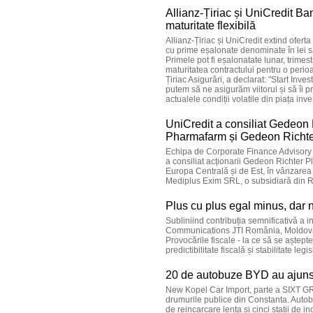
Allianz-Țiriac și UniCredit Ban
maturitate flexibilă
Allianz-Țiriac și UniCredit extind oferta
cu prime eșalonate denominate în lei sau
Primele pot fi eșalonatate lunar, trimest
maturitatea contractului pentru o perioa
Țiriac Asigurări, a declarat: "Start Inve
putem să ne asigurăm viitorul și să îi 
actualele condiții volatile din piața inves
UniCredit a consiliat Gedeon R
Pharmafarm și Gedeon Richt
Echipa de Corporate Finance Advisory 
a consiliat acționarii Gedeon Richter 
Europa Centrală și de Est, în vânzare
Mediplus Exim SRL, o subsidiară din R
Plus cu plus egal minus, dar nu
Subliniind contribuția semnificativă a in
Communications JTI România, Moldova și 
Provocările fiscale - la ce să se așt
predictibilitate fiscală și stabilitate legis
20 de autobuze BYD au ajuns 
New Kopel Car Import, parte a SIXT G
drumurile publice din Constanta. Autobu
de reincarcare lenta si cinci statii de 