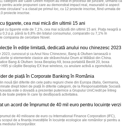
 11 categorii ale Galei Green Report au intrat in procesul de jurizare, urmand ca
le pentru acele propuneri care au demonstrat impact real, masurabil si aspect
ie circulara" s-a clasat pe primul loc, cu 12 proiecte inscrise, fiind urmata de
10 proiecte inscrise.
u țigarete, cea mai mică din ultimii 15 ani
al cu țigarete este de 7,1%, cea mai scăzută din ultimii 15 ani. Piața neagră a
cu 0,3 p.p. până la 6,8% din totalul consumului, comparativ cu 7,1% în
 de compania de cercetare Novel.
ecție în ediție limitată, dedicată anului nou chinezesc 2023
ar 2023, cunoscut și ca Anul Nou Chinezesc, Bang & Olufsen lansează o
 culorile și elementele clasice ale străvechiului Drum al Mătăsii din China.
atice Bang & Olufsen: boxa Beoplay A9, boxa portabilă Beolit 20, boxa
 H95 și căștile Beoplay EX true wireless, cu anulare activă a zgomotului.
ider de piață în Corporate Banking în România
n nouă țări diferite din cele patru regiuni cheie din Europa (Italia, Germania,
nate drept lideri de piață în diferite categorii, de la Responsabilitate Socială
. Aceasta este o dovadă a prezenței puternice a Grupului UniCredit pe întreg
 de toate piețele în care își desfășoară activitatea.
 un acord de împrumut de 40 mil euro pentru locuințe verzi
rumut de 40 milioane de euro cu International Finance Corporation (IFC),
copul de a finanța investițiile în locuințe ecologice ale românilor și pentru a
a mediului înconjurător.