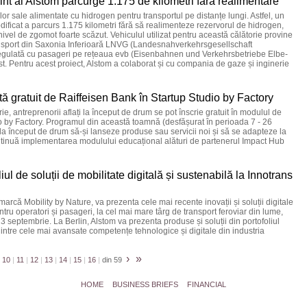
nt al Alstom parcurge 1.175 de kilometri fără realimentare
lor sale alimentate cu hidrogen pentru transportul pe distanțe lungi. Astfel, un
dificat a parcurs 1.175 kilometri fără să realimenteze rezervorul de hidrogen,
ivel de zgomot foarte scăzut. Vehiculul utilizat pentru această călătorie provine
 transport din Saxonia Inferioară LNVG (Landesnahverkehrsgesellschaft
regulată cu pasageri pe rețeaua evb (Eisenbahnen und Verkehrsbetriebe Elbe-
. Pentru acest proiect, Alstom a colaborat și cu compania de gaze și inginerie
tă gratuit de Raiffeisen Bank în Startup Studio by Factory
, antreprenorii aflați la început de drum se pot înscrie gratuit în modulul de
o by Factory. Programul din această toamnă (desfășurat în perioada 7 - 26
i la început de drum să-și lanseze produse sau servicii noi și să se adapteze la
ontinuă implementarea modulului educațional alături de partenerul Impact Hub
iul de soluții de mobilitate digitală și sustenabilă la Innotrans
marcă Mobility by Nature, va prezenta cele mai recente inovații și soluții digitale
tru operatori și pasageri, la cel mai mare târg de transport feroviar din lume,
23 septembrie. La Berlin, Alstom va prezenta produse și soluții din portofoliul
intre cele mai avansate competențe tehnologice și digitale din industria
›
»
10
|
11
|
12
|
13
|
14
|
15
|
16
|
din 59
HOME
BUSINESS BRIEFS
FINANCIAL