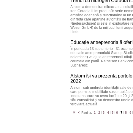
Trenul cu hidrogen Coradia iLi
Alstom a demonstrat eficacitatea soluții
tren Coradia iLint produs în serie nemo
emițând doar apă și funcționând la un n
din flota care aparține autorității de
Niedersachsen) și este în exploatare 
Weser GmbH) de la mijlocul lunii august
Linde.
Educație antreprenorială oferi
În perioada 13 septembrie - 31 octombrie
educație antreprenorială Startup Studi
noiembrie) va ajuta antreprenorii aflaț
cerințele din piață. Raiffeisen Bank c
Bucharest;
Alstom își va prezenta portofol
2022
Alstom, sub umbrela identității sale de 
care permit o mobilitate sustenabilă pen
Innotrans, care va avea loc între 20 și 
său consolidat și va demonstra unele d
feroviară actuală.
«
‹
Pagina:
1
|
2
|
3
|
4
|
5
|
6
|
7
|
8
|
9
|