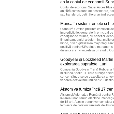
an la contul de economii Sup
Contul de economii Super Acces Plus î
an, fără comisioane de deschidere, adm
sau transferuri, deținătorul având acces
Munca în sistem remote și hibr
O analiză Grafton prezintă contextul act
impredictibile, generate în principal
condițiilor de muncă, cu beneficii deop
timpul pandemiei a determinat multe org
hibrid, prin digitalizarea majorității s
pozitivă pentru 63% dintre manageri și 
distanță și în viitor, relevă un studiu O
Goodyear și Lockheed Martin î
explorarea suprafeței Lunii
Compania Goodyear Tier & Rubber a fur
misiunea Apollo 11, care a reușit asel
concentrându-se pe dezvoltarea anvelop
vederea dezvoltării unui vehicul destina
Alstom va furniza încă 17 tre
Alstom și Autoritatea Română pentru Re
livrarea unor trenuri electrice inter-re
de 15 ani. Aceste trenuri vor completa 
feroviară de călători furnizată de Alst