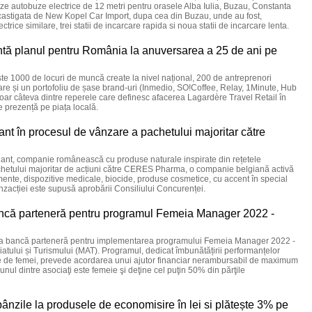
eze autobuze electrice de 12 metri pentru orasele Alba Iulia, Buzau, Constanta
tie castigata de New Kopel Car Import, dupa cea din Buzau, unde au fost,
ice similare, trei statii de incarcare rapida si noua statii de incarcare lenta.
ntă planul pentru România la anuversarea a 25 de ani pe
ste 1000 de locuri de muncă create la nivel național, 200 de antreprenori
are și un portofoliu de șase brand-uri (Inmedio, SO!Coffee, Relay, 1Minute, Hub
ar câteva dintre reperele care definesc afacerea Lagardère Travel Retail în
 prezență pe piața locală.
ant în procesul de vânzare a pachetului majoritar către
 Plant, companie românească cu produse naturale inspirate din rețetele
pachetului majoritar de acțiuni către CERES Pharma, o companie belgiană activă
mente, dispozitive medicale, biocide, produse cosmetice, cu accent în special
nzacției este supusă aprobării Consiliului Concurenței.
că parteneră pentru programul Femeia Manager 2022 -
ca bancă parteneră pentru implementarea programului Femeia Manager 2022 -
iatului și Turismului (MAT). Programul, dedicat îmbunătățirii performanțelor
e de femei, prevede acordarea unui ajutor financiar nerambursabil de maximum
 unul dintre asociaţi este femeie şi deţine cel puţin 50% din părţile
ânzile la produsele de economisire în lei si plătește 3% pe