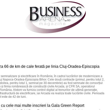
a 66 de km de cale ferată pe linia Cluj-Oradea-Episcopia
semnalizare și electrificare în România, în cadrul lucrărilor de modernizare a
luj Napoca-Oradea-Episcopia Bihor. Cele două contracte (primul, pentru lotul 2,
 doilea, pentru lotul 1, semnat pe 30 decembrie) au fost semnate de consorțiul
 și firma românească de construcții civile Arcada, și CFR SA, operatorul
 România. Alstom va furniza control digital al trenurilor de ultimă generație,
frastructură de electrificare, iar Arcada va realiza toate lucrările civile. Perioada
 este de 42 de luni.
 cu cele mai multe inscrieri la Gala Green Report