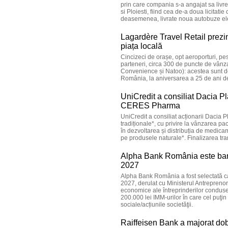
prin care compania s-a angajat sa livr
si Ploiesti, fiind cea de-a doua licita
deasemenea, livrate noua autobuze electr
Lagardère Travel Retail prezi
piața locală
Cincizeci de orașe, opt aeroporturi, pe
parteneri, circa 300 de puncte de vânz
Convenience și Natoo): acestea sunt do
România, la aniversarea a 25 de ani de
UniCredit a consiliat Dacia Pl
CERES Pharma
UniCredit a consiliat acționarii Dacia
tradiționale*, cu privire la vânzarea 
în dezvoltarea și distribuția de medica
pe produsele naturale*. Finalizarea tra
Alpha Bank România este ban
2027
Alpha Bank România a fost selectată 
2027, derulat cu Ministerul Antreprenor
economice ale întreprinderilor condus
200.000 lei IMM-urilor în care cel puţin
sociale/acțiunile societăţii.
Raiffeisen Bank a majorat dob