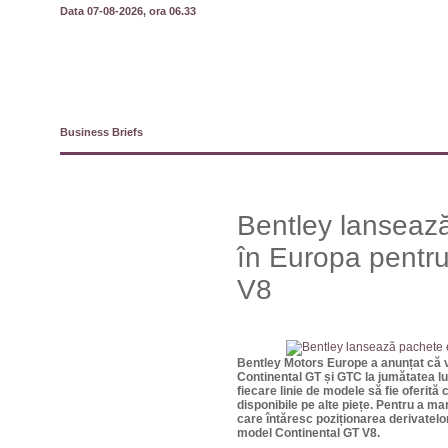
Data 07-08-2026, ora 06.33
Business Briefs
Bentley lansează
în Europa pentru
V8
Bentley Motors Europe a anunțat că v
Continental GT și GTC la jumătatea l
fiecare linie de modele să fie oferit
disponibile pe alte piețe. Pentru a ma
care întăresc poziționarea derivatelor
model Continental GT V8.