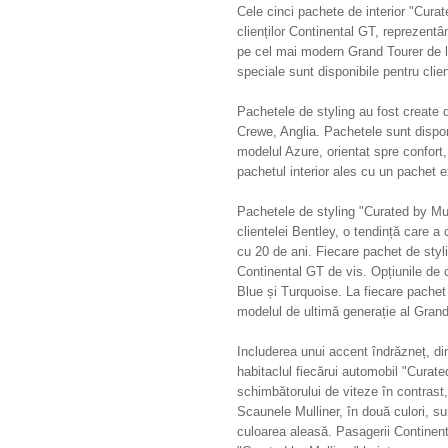
Cele cinci pachete de interior "Curat
clienților Continental GT, reprezent
pe cel mai modern Grand Tourer de la 
speciale sunt disponibile pentru clie
Pachetele de styling au fost create de
Crewe, Anglia. Pachetele sunt dispo
modelul Azure, orientat spre confort
pachetul interior ales cu un pachet e
Pachetele de styling "Curated by Mull
clientelei Bentley, o tendință care a
cu 20 de ani. Fiecare pachet de styli
Continental GT de vis. Opțiunile de 
Blue și Turquoise. La fiecare pachet 
modelul de ultimă generație al Grand
Includerea unui accent îndrăzneț, din
habitaclul fiecărui automobil "Curat
schimbătorului de viteze în contrast
Scaunele Mulliner, în două culori, 
culoarea aleasă. Pasagerii Continen