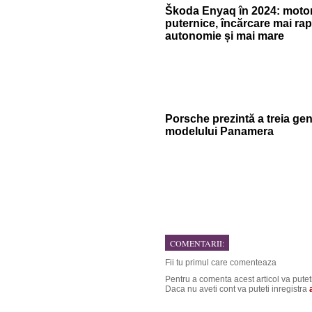
Škoda Enyaq în 2024: motor
puternice, încărcare mai rap
autonomie și mai mare
Porsche prezintă a treia gen
modelului Panamera
COMENTARII:
Fii tu primul care comenteaza
Pentru a comenta acest articol va putet
Daca nu aveti cont va puteti inregistra