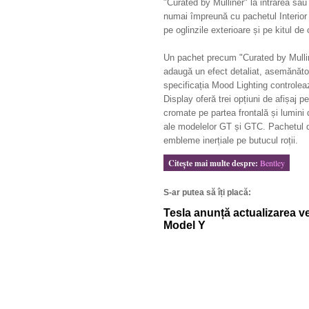
"Curated by Mulliner" la intrarea sau
numai împreună cu pachetul Interior
pe oglinzile exterioare și pe kitul de 
Un pachet precum "Curated by Mullin
adaugă un efect detaliat, asemănător 
specificația Mood Lighting controleaz
Display oferă trei opțiuni de afișaj 
cromate pe partea frontală și lumini 
ale modelelor GT și GTC. Pachetul d
embleme inerțiale pe butucul roții.
Citeşte mai multe despre:
Bentley
S-ar putea să îți placă:
Tesla anunță actualizarea v
Model Y