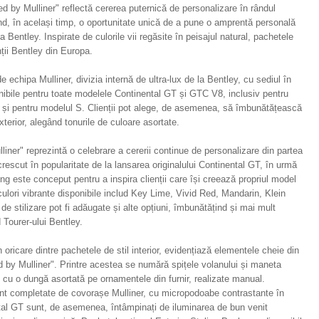
ed by Mulliner" reflectă cererea puternică de personalizare în rândul
ând, în același timp, o oportunitate unică de a pune o amprentă personală
Bentley. Inspirate de culorile vii regăsite în peisajul natural, pachetele
nții Bentley din Europa.
 echipa Mulliner, divizia internă de ultra-lux de la Bentley, cu sediul în
nibile pentru toate modelele Continental GT și GTC V8, inclusiv pentru
, și pentru modelul S. Clienții pot alege, de asemenea, să îmbunătățească
xterior, alegând tonurile de culoare asortate.
iner" reprezintă o celebrare a cererii continue de personalizare din partea
 crescut în popularitate de la lansarea originalului Continental GT, în urmă
ng este conceput pentru a inspira clienții care își creează propriul model
culori vibrante disponibile includ Key Lime, Vivid Red, Mandarin, Klein
de stilizare pot fi adăugate și alte opțiuni, îmbunătățind și mai mult
 Tourer-ului Bentley.
 oricare dintre pachetele de stil interior, evidențiază elementele cheie din
ed by Mulliner". Printre acestea se numără spițele volanului și maneta
, cu o dungă asortată pe ornamentele din furnir, realizate manual.
sunt completate de covorașe Mulliner, cu micropodoabe contrastante în
tal GT sunt, de asemenea, întâmpinați de iluminarea de bun venit