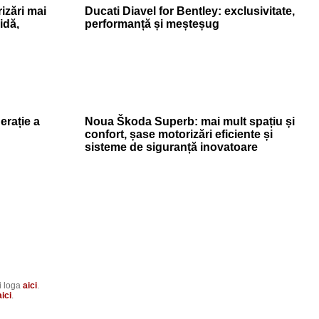
izări mai
Ducati Diavel for Bentley: exclusivitate,
idă,
performanță și meșteșug
erație a
Noua Škoda Superb: mai mult spațiu și
confort, șase motorizări eficiente și
sisteme de siguranță inovatoare
i loga
aici
.
aici
.