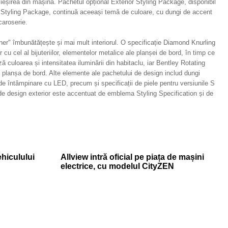
 ieșirea din mașină. Pachetul opțional Exterior Styling Package, disponibil
 Styling Package, continuă aceeași temă de culoare, cu dungi de accent
caroserie.
er" îmbunătățește și mai mult interiorul. O specificație Diamond Knurling
cu cel al bijuteriilor, elementelor metalice ale planșei de bord, în timp ce
ă culoarea și intensitatea iluminării din habitaclu, iar Bentley Rotating
pe planșa de bord. Alte elemente ale pachetului de design includ dungi
de întâmpinare cu LED, precum și specificații de piele pentru versiunile S
e design exterior este accentuat de emblema Styling Specification și de
ehiculului
Allview intră oficial pe piața de mașini
electrice, cu modelul CityZEN