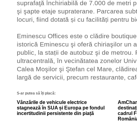
suprafaţă ȋnchiriabilă de 7.000 de metri păt
şi şapte etaje supraterane. Parcarea su
locuri, fiind dotată și cu facilități pentru bi
Eminescu Offices este o clădire boutique
istorică Eminescu şi oferă chiriaşilor un a
public, la stații de autobuz şi de metrou.
ultracentrală, în vecinătatea zonelor Uni
Calea Moşilor şi Ştefan cel Mare, clădir
largă de servicii, precum restaurante, ca
S-ar putea să îți placă:
Vânzările de vehicule electrice
AmCham
stagnează în SUA și Europa pe fondul
destinaț
incertitudinii persistente din piață
cadrul 
Români