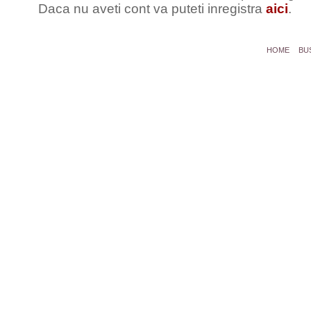
Daca nu aveti cont va puteti inregistra
aici
.
HOME
BU