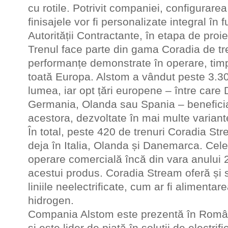
cu rotile. Potrivit companiei, configurarea 
finisajele vor fi personalizate integral în 
Autorității Contractante, în etapa de proie
Trenul face parte din gama Coradia de tre
performanțe demonstrate în operare, timp
toată Europa. Alstom a vândut peste 3.300
lumea, iar opt țări europene – între car
Germania, Olanda sau Spania – benefici
acestora, dezvoltate în mai multe variant
În total, peste 420 de trenuri Coradia S
deja în Italia, Olanda și Danemarca. Cele d
operare comercială încă din vara anului 2
acestui produs. Coradia Stream oferă și so
liniile neelectrificate, cum ar fi alimentare
hidrogen.
Compania Alstom este prezentă în Româ
și este lider de piață în soluții de electri