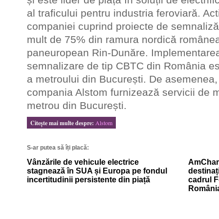
al traficului pentru industria feroviară. Act
companiei cuprind proiecte de semnalizăr
mult de 75% din ramura nordică românea
paneuropean Rin-Dunăre. Implementarea 
semnalizare de tip CBTC din România est
a metroului din București. De asemenea,
compania Alstom furnizează servicii de m
metrou din București.
Citeşte mai multe despre:
Alstom
S-ar putea să îți placă:
Vânzările de vehicule electrice
AmCham
stagnează în SUA și Europa pe fondul
destinaț
incertitudinii persistente din piață
cadrul 
Români