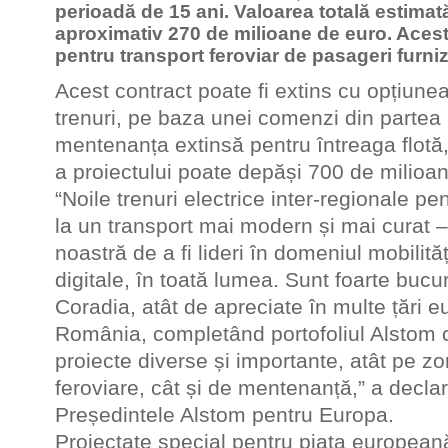
perioadă de 15 ani. Valoarea totală estimat
aproximativ 270 de milioane de euro. Acest
pentru transport feroviar de pasageri furn
Acest contract poate fi extins cu opțiunea
trenuri, pe baza unei comenzi din partea 
mentenanța extinsă pentru întreaga flotă,
a proiectului poate depăși 700 de milio
“Noile trenuri electrice inter-regionale p
la un transport mai modern și mai curat –
noastră de a fi lideri în domeniul mobilităț
digitale, în toată lumea. Sunt foarte bucu
Coradia, atât de apreciate în multe țări eu
România, completând portofoliul Alstom 
proiecte diverse și importante, atât pe z
feroviare, cât și de mentenanță,” a decla
Președintele Alstom pentru Europa.
Proiectate special pentru piaţa europeană,