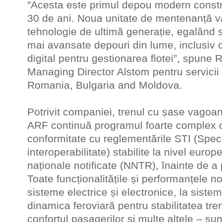
"Acesta este primul depou modern constru
30 de ani. Noua unitate de mentenanță va
tehnologie de ultimă generație, egalând 
mai avansate depouri din lume, inclusiv 
digital pentru gestionarea flotei”, spune
Managing Director Alstom pentru servici
Romania, Bulgaria and Moldova.
Potrivit companiei, trenul cu șase vago
ARF continuă programul foarte complex de
conformitate cu reglementările STI (Speci
interoperabilitate) stabilite la nivel euro
naționale notificate (NNTR), înainte de a
Toate funcționalitățile și performanțele no
sisteme electrice și electronice, la siste
dinamica feroviară pentru stabilitatea tre
confortul pasagerilor și multe altele – su