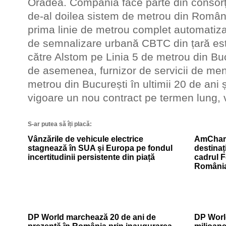
Oradea. Compania face parte din consorți
de-al doilea sistem de metrou din Români
prima linie de metrou complet automatizat
de semnalizare urbană CBTC din țară es
către Alstom pe Linia 5 de metrou din Bu
de asemenea, furnizor de servicii de men
metrou din București în ultimii 20 de ani ș
vigoare un nou contract pe termen lung, 
S-ar putea să îți placă:
Vânzările de vehicule electrice
AmCham
stagnează în SUA și Europa pe fondul
destinaț
incertitudinii persistente din piață
cadrul 
Români
DP World marchează 20 de ani de
DP World