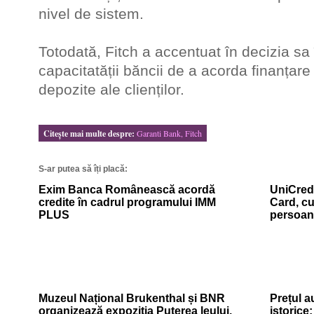
nivel de sistem.
Totodată, Fitch a accentuat în decizia sa
capacitatății băncii de a acorda finanțar
depozite ale clienților.
Citeşte mai multe despre:
Garanti Bank, Fitch
S-ar putea să îți placă:
Exim Banca Românească acordă
UniCredi
credite în cadrul programului IMM
Card, cu
PLUS
persoan
Muzeul Național Brukenthal și BNR
Prețul a
organizează expoziția Puterea leului.
istorice