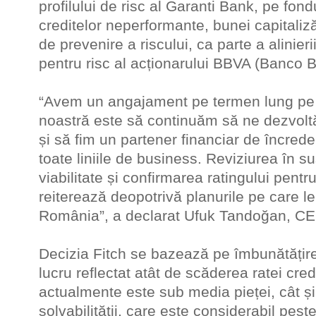
profilului de risc al Garanti Bank, pe fondu
creditelor neperformante, bunei capitalizăr
de prevenire a riscului, ca parte a alinieri
pentru risc al acționarului BBVA (Banco B
“Avem un angajament pe termen lung pe pi
noastră este să continuăm să ne dezvoltă
și să fim un partener financiar de încreder
toate liniile de business. Reviziurea în su
viabilitate și confirmarea ratingului pentr
reiterează deopotrivă planurile pe care 
România”, a declarat Ufuk Tandoğan, C
Decizia Fitch se bazează pe îmbunătățirea 
lucru reflectat atât de scăderea ratei cre
actualmente este sub media pieței, cât și
solvabilității, care este considerabil pest