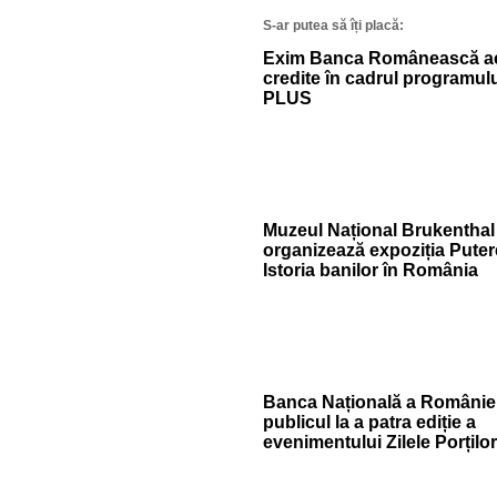
S-ar putea să îți placă:
Exim Banca Românească a
credite în cadrul programul
PLUS
Muzeul Național Brukenthal
organizează expoziția Putere
Istoria banilor în România
Banca Națională a României
publicul la a patra ediție a
evenimentului Zilele Porțilo