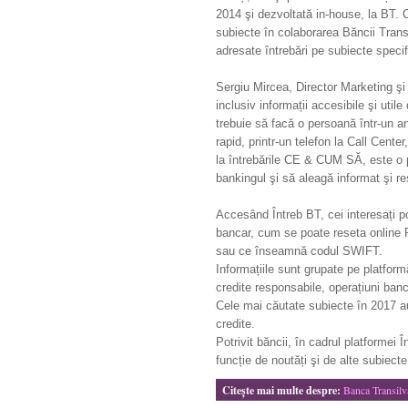
2014 şi dezvoltată in-house, la BT. C
subiecte în colaborarea Băncii Transi
adresate întrebări pe subiecte speci
Sergiu Mircea, Director Marketing ş
inclusiv informații accesibile şi uti
trebuie să facă o persoană într-un a
rapid, printr-un telefon la Call Cent
la întrebările CE & CUM SĂ, este o p
bankingul şi să aleagă informat şi r
Accesând Întreb BT, cei interesați pot
bancar, cum se poate reseta online 
sau ce înseamnă codul SWIFT.
Informațiile sunt grupate pe platform
credite responsabile, operațiuni banc
Cele mai căutate subiecte în 2017 au
credite.
Potrivit băncii, în cadrul platformei
funcție de noutăți şi de alte subiecte 
Citeşte mai multe despre:
Banca Transilv