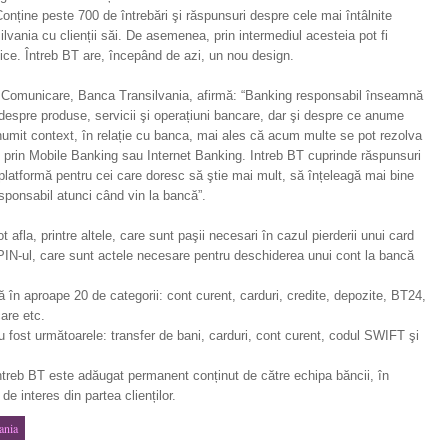
onține peste 700 de întrebări şi răspunsuri despre cele mai întâlnite
lvania cu clienții săi. De asemenea, prin intermediul acesteia pot fi
fice. Întreb BT are, începând de azi, un nou design.
i Comunicare, Banca Transilvania, afirmă: “Banking responsabil înseamnă
le despre produse, servicii şi operațiuni bancare, dar şi despre ce anume
numit context, în relație cu banca, mai ales că acum multe se pot rezolva
er, prin Mobile Banking sau Internet Banking. Intreb BT cuprinde răspunsuri
latformă pentru cei care doresc să ştie mai mult, să înțeleagă mai bine
esponsabil atunci când vin la bancă”.
 afla, printre altele, care sunt paşii necesari în cazul pierderii unui card
PIN-ul, care sunt actele necesare pentru deschiderea unui cont la bancă
ă în aproape 20 de categorii: cont curent, carduri, credite, depozite, BT24,
are etc.
 fost următoarele: transfer de bani, carduri, cont curent, codul SWIFT şi
 Întreb BT este adăugat permanent conținut de către echipa băncii, în
de interes din partea clienților.
ania