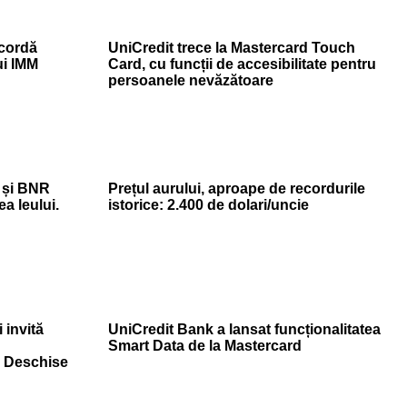
cordă
UniCredit trece la Mastercard Touch
ui IMM
Card, cu funcții de accesibilitate pentru
persoanele nevăzătoare
 și BNR
Prețul aurului, aproape de recordurile
a leului.
istorice: 2.400 de dolari/uncie
 invită
UniCredit Bank a lansat funcționalitatea
Smart Data de la Mastercard
r Deschise