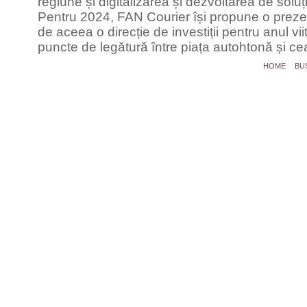
regiune și digitalizarea și dezvoltarea de soluții
Pentru 2024, FAN Courier își propune o preze
de aceea o direcție de investiții pentru anul vii
puncte de legătură între piața autohtonă și c
HOME
BU