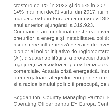
creștere de 1% în 2022 și de 5% în 2021.
14% mai mici decât vârful din 2017, iar n
muncă create în Europa ca urmare a ISD
anul anterior, ajungând la 319.923.
Companiile au menționat creșterea poverii
prețurilor la energie și instabilitatea polit
riscuri care influențează deciziile de inves
pionier al noilor inițiative de reglementare 
(AI), a sustenabilității și a protecției datelo
îngrijorați că acestea ar putea frâna dezvo
comerciale. Actuala criză energetică, inc
premergătoare alegerilor europene și creș
și a radicalismului politic îi preocupă, de
Bogdan Ion, Country Managing Partner, 
Operating Officer pentru EY Europa Centr