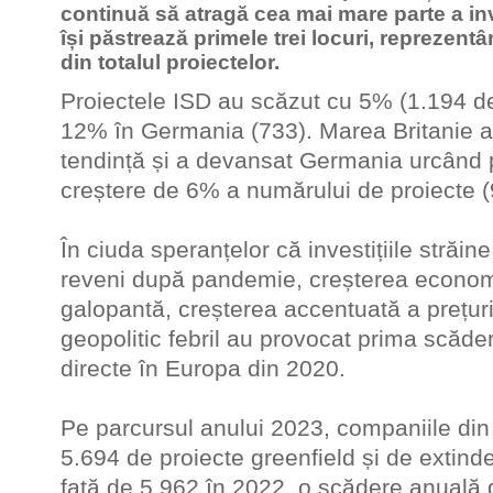
continuă să atragă cea mai mare parte a inve
își păstrează primele trei locuri, reprezen
din totalul proiectelor.
Proiectele ISD au scăzut cu 5% (1.194 de 
12% în Germania (733). Marea Britanie a
tendință și a devansat Germania urcând p
creștere de 6% a numărului de proiecte (
În ciuda speranțelor că investițiile străine
reveni după pandemie, creșterea economic
galopantă, creșterea accentuată a prețuri
geopolitic febril au provocat prima scădere
directe în Europa din 2020.
Pe parcursul anului 2023, companiile din
5.694 de proiecte greenfield și de extind
față de 5.962 în 2022, o scădere anuală