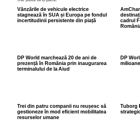
S-ar putea să îți placă:
Vânzările de vehicule electrice
AmCham
stagnează în SUA și Europa pe fondul
destinaț
incertitudinii persistente din piață
cadrul 
Români
DP World marchează 20 de ani de
DP World
prezență în România prin inaugurarea
milioan
terminalului de la Aiud
Trei din patru companii nu reușesc să
Tuborg 
gestioneze în mod eficient mobilitatea
strateg
resurselor umane